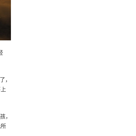
经
功了，
怀上
孩，
无所