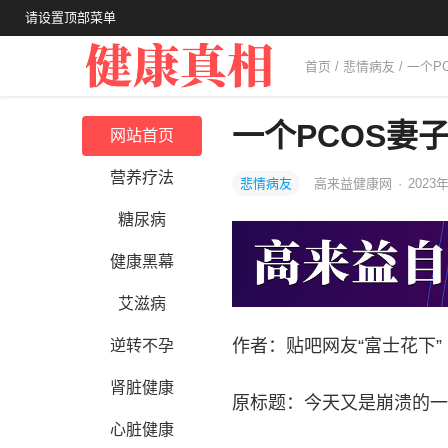
请设置顶部菜单
首页
/
悲情病友
/ 一个
一个PCOS妻
网站首页
营养疗法
悲情病友
高来益健康网
·
2023年
糖尿病
健康黑幕
艾滋病
作者：贴吧网友“富士花下”
逆转不孕
肾脏健康
原标题：今天又是崩溃的一
心脏健康