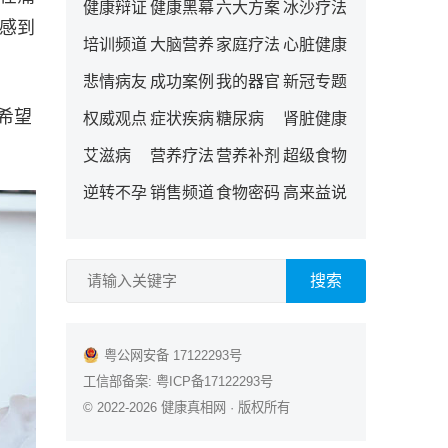
健康辩证
健康黑幕
六大方案
冰沙疗法
常感到
培训频道
大脑营养
家庭疗法
心脏健康
悲情病友
成功案例
我的器官
新冠专题
希望
权威观点
症状疾病
糖尿病
肾脏健康
艾滋病
营养疗法
营养补剂
超级食物
逆转不孕
销售频道
食物密码
高来益说
搜索
粤公网安备 17122293号
工信部备案:
粤ICP备17122293号
© 2022-2026
健康真相网
· 版权所有