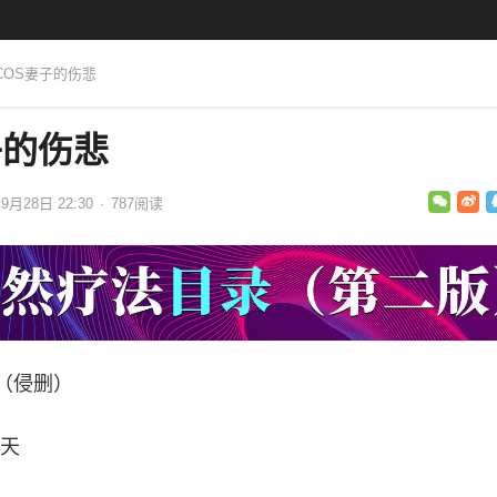
PCOS妻子的伤悲
子的伤悲
9月28日 22:30
·
787
阅读
（侵删）
天