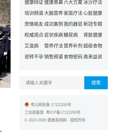
健康辩证
健康黑幕
六大方案
冰沙疗法
培训频道
大脑营养
家庭疗法
心脏健康
悲情病友
成功案例
我的器官
新冠专题
权威观点
症状疾病
糖尿病
肾脏健康
艾滋病
营养疗法
营养补剂
超级食物
逆转不孕
销售频道
食物密码
高来益说
搜索
粤公网安备 17122293号
工信部备案:
粤ICP备17122293号
© 2022-2026
健康真相网
· 版权所有