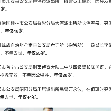
省永州市东安县公安局芦洪市派出所一级警员王瑞聪，因突发
3岁
。
壮族自治区桂林市公安局叠彩分局大河派出所所长潘春泉，突
，
年仅46岁
。
省楚雄彝族自治州牟定县公安局看守所（拘留所）一级警长李
，不幸去世，
年仅55岁
。
省揭阳市普宁市公安局刑事侦查大队二中队四级警长陈勇群，
抢救无效，不幸因公牺牲，
年仅36岁
。
省昭通市公安局昭阳分局乐居派出所民警万永波，在值班时突
幸去世，
年仅44岁
。