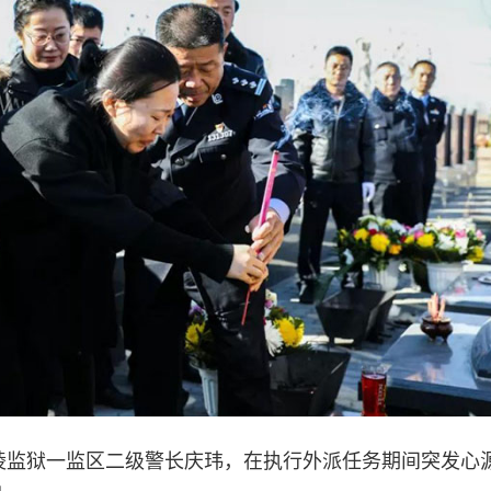
省铜陵监狱一监区二级警长庆玮，在执行外派任务期间突发心