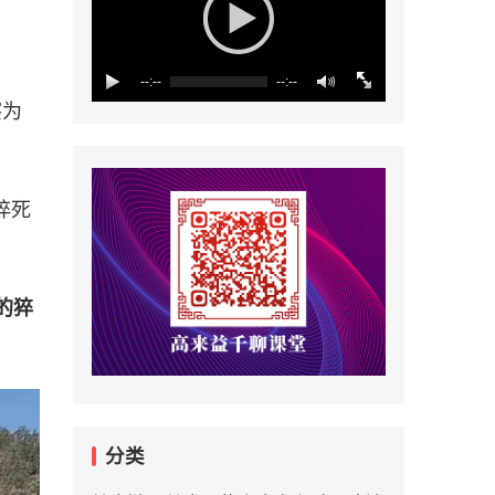
--:--
--:--
察为
猝死
的猝
分类