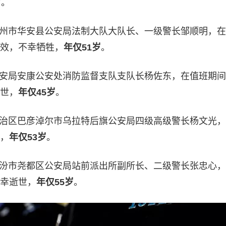
岁
。
建省漳州市华安县公安局法制大队大队长、一级警长邹顺明，
效，不幸牺牲，
年仅51岁
。
铁路公安局安康公安处消防监督支队支队长杨佐东，在值班期
世，
年仅45岁
。
蒙古自治区巴彦淖尔市乌拉特后旗公安局四级高级警长杨文光
，
年仅53岁
。
西省临汾市尧都区公安局站前派出所副所长、二级警长张忠心
幸逝世，
年仅55岁
。