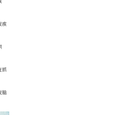
疾
发疾
洪
在抓
发脑