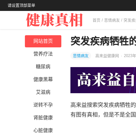
请设置顶部菜单
首页
/
悲情病友
/ 突发
突发疾病牺牲的
网站首页
营养疗法
悲情病友
高来益健康网
·
2023
糖尿病
健康黑幕
艾滋病
高来益搜索突发疾病牺牲的
逆转不孕
有图有真相，但是不是全国
肾脏健康
心脏健康