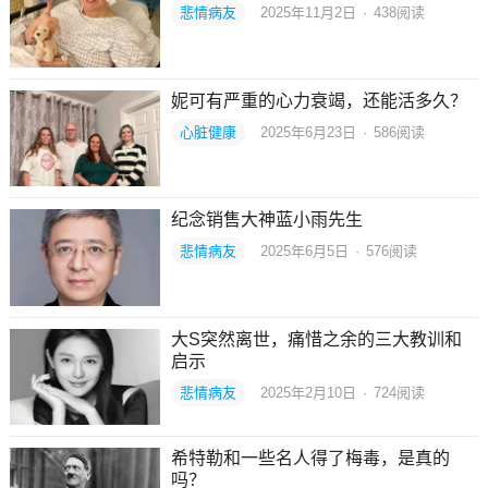
悲情病友
2025年11月2日
·
438
阅读
妮可有严重的心力衰竭，还能活多久？
心脏健康
2025年6月23日
·
586
阅读
纪念销售大神蓝小雨先生
悲情病友
2025年6月5日
·
576
阅读
大S突然离世，痛惜之余的三大教训和
启示
悲情病友
2025年2月10日
·
724
阅读
希特勒和一些名人得了梅毒，是真的
吗？