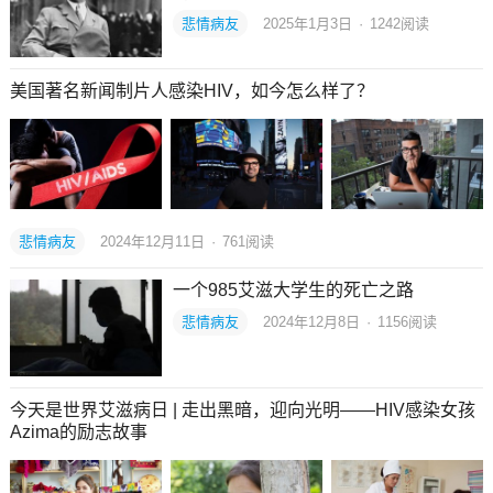
悲情病友
2025年1月3日
·
1242
阅读
美国著名新闻制片人感染HIV，如今怎么样了？
悲情病友
2024年12月11日
·
761
阅读
一个985艾滋大学生的死亡之路
悲情病友
2024年12月8日
·
1156
阅读
今天是世界艾滋病日 | 走出黑暗，迎向光明——HIV感染女孩
Azima的励志故事