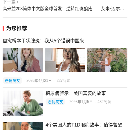
下一篇
高来益203简体中文版全球首发：逆转红斑狼疮——艾米·迈尔斯方案/协议
为您推荐
自愈桥本甲状腺炎：我从5个错误中醒来
悲情病友
2026年4月21日
·
227
阅读
糖尿病警示：美国富婆的故事
悲情病友
2026年1月5日
·
432
阅读
4个美国人的T1D眼病故事：值得警醒