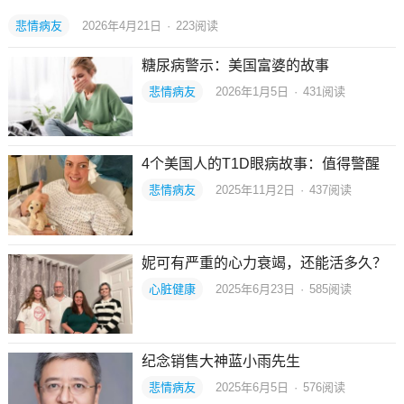
悲情病友
2026年4月21日
·
223
阅读
糖尿病警示：美国富婆的故事
悲情病友
2026年1月5日
·
431
阅读
4个美国人的T1D眼病故事：值得警醒
悲情病友
2025年11月2日
·
437
阅读
妮可有严重的心力衰竭，还能活多久？
心脏健康
2025年6月23日
·
585
阅读
纪念销售大神蓝小雨先生
悲情病友
2025年6月5日
·
576
阅读