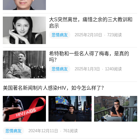
大S突然离世，痛惜之余的三大教训和
启示
悲情病友
2025年2月10日
·
723
阅读
希特勒和一些名人得了梅毒，是真的
吗？
悲情病友
2025年1月3日
·
1240
阅读
美国著名新闻制片人感染HIV，如今怎么样了？
悲情病友
2024年12月11日
·
761
阅读