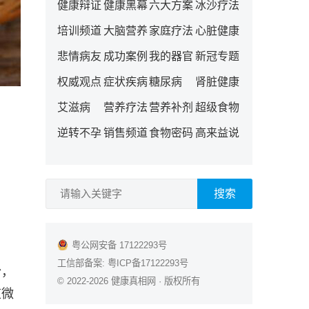
健康辩证
健康黑幕
六大方案
冰沙疗法
培训频道
大脑营养
家庭疗法
心脏健康
悲情病友
成功案例
我的器官
新冠专题
权威观点
症状疾病
糖尿病
肾脏健康
艾滋病
营养疗法
营养补剂
超级食物
逆转不孕
销售频道
食物密码
高来益说
搜索
粤公网安备 17122293号
工信部备案:
粤ICP备17122293号
粉，
© 2022-2026
健康真相网
· 版权所有
道微