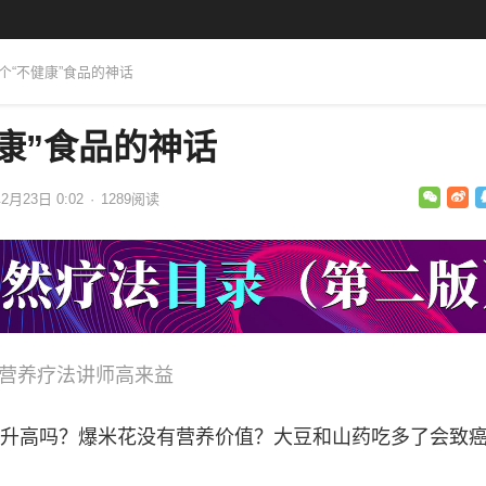
五个“不健康”食品的神话
康”食品的神话
年2月23日 0:02
·
1289
阅读
编辑：营养疗法讲师高来益
升高吗？爆米花没有营养价值？大豆和山药吃多了会致