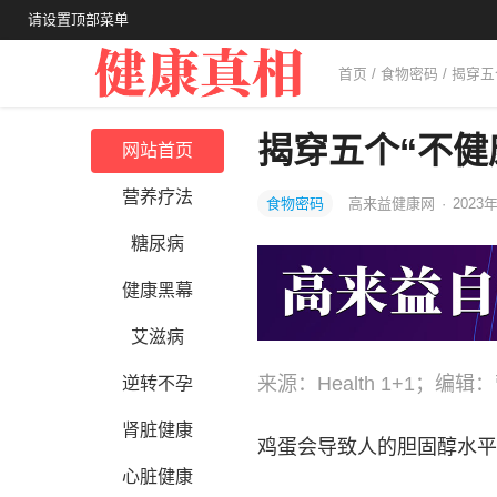
请设置顶部菜单
首页
/
食物密码
/ 揭穿
揭穿五个“不健
网站首页
营养疗法
食物密码
高来益健康网
·
2023
糖尿病
健康黑幕
艾滋病
来源：Health 1+1；
逆转不孕
肾脏健康
鸡蛋会导致人的胆固醇水平
心脏健康