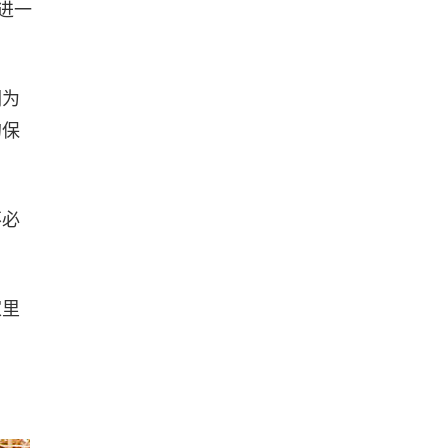
进一
们为
的保
不必
家里