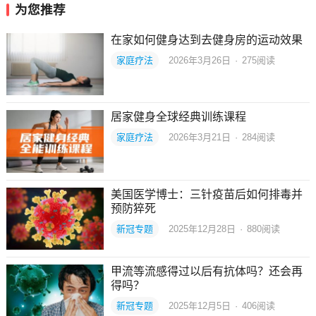
为您推荐
在家如何健身达到去健身房的运动效果
家庭疗法
2026年3月26日
·
275
阅读
居家健身全球经典训练课程
家庭疗法
2026年3月21日
·
284
阅读
美国医学博士：三针疫苗后如何排毒并
预防猝死
新冠专题
2025年12月28日
·
880
阅读
甲流等流感得过以后有抗体吗？还会再
得吗？
新冠专题
2025年12月5日
·
406
阅读