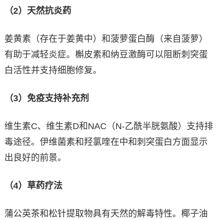
（2）天然抗炎药
姜黄素（存在于姜黄中）和菠萝蛋白酶（来自菠萝）
有助于减轻炎症。槲皮素和纳豆激酶可以阻断刺突蛋
白活性并支持细胞修复。
（3）免疫支持补充剂
维生素C、维生素D和NAC（N-乙酰半胱氨酸）支持排
毒途径。伊维菌素和羟氯喹在中和刺突蛋白方面显示
出良好的前景。
（4）草药疗法
蒲公英茶和松针提取物具有天然的解毒特性。椰子油