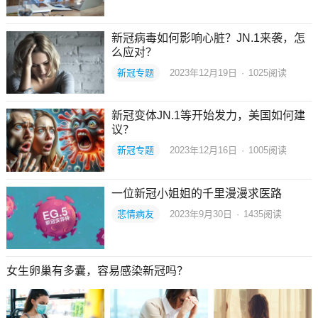
新冠病毒如何影响心脏？JN.1来袭，怎
么应对？
新冠专题
2023年12月19日
·
1025
阅读
新冠变体JN.1等开始发力，美国如何建
议？
新冠专题
2023年12月16日
·
1005
阅读
一位新冠小姐姐的千里漫漫求医路
悲情病友
2023年9月30日
·
1435
阅读
女生卵巢有多囊，容易感染新冠吗？