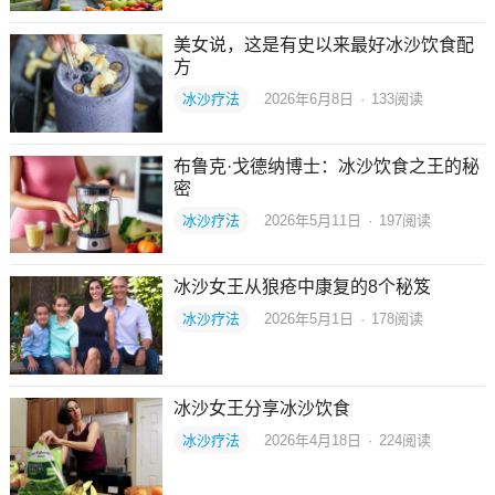
美女说，这是有史以来最好冰沙饮食配
方
冰沙疗法
2026年6月8日
·
133
阅读
布鲁克·戈德纳博士：冰沙饮食之王的秘
密
冰沙疗法
2026年5月11日
·
197
阅读
冰沙女王从狼疮中康复的8个秘笈
冰沙疗法
2026年5月1日
·
178
阅读
冰沙女王分享冰沙饮食
冰沙疗法
2026年4月18日
·
224
阅读