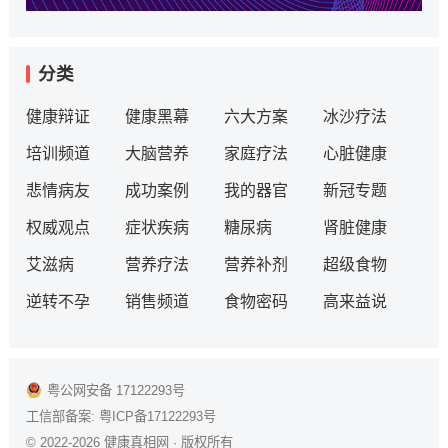
分类
健康辩证
健康黑幕
六大方案
冰沙疗法
培训频道
大脑营养
家庭疗法
心脏健康
悲情病友
成功案例
我的器官
新冠专题
权威观点
症状疾病
糖尿病
肾脏健康
艾滋病
营养疗法
营养补剂
超级食物
逆转不孕
销售频道
食物密码
高来益说
粤公网安备 17122293号
工信部备案:
粤ICP备17122293号
© 2022-2026
健康真相网
· 版权所有