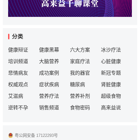
分类
健康辩证
健康黑幕
六大方案
冰沙疗法
培训频道
大脑营养
家庭疗法
心脏健康
悲情病友
成功案例
我的器官
新冠专题
权威观点
症状疾病
糖尿病
肾脏健康
艾滋病
营养疗法
营养补剂
超级食物
逆转不孕
销售频道
食物密码
高来益说
粤公网安备 17122293号