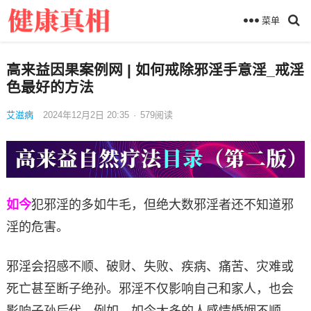
菜单
高来益因果案例网 | 如何戒除邪淫手意淫_戒淫
色最好的方法
艾滋病
2024年12月2日 20:35
·
579
阅读
如今
犯邪淫的多如牛毛，但绝大数邪淫者还不知道邪
淫的危害。
邪淫会招感不顺、破财、失败、疾病、痛苦、灾难或
死亡甚至断子绝孙。邪淫不仅影响自己和家人，也会