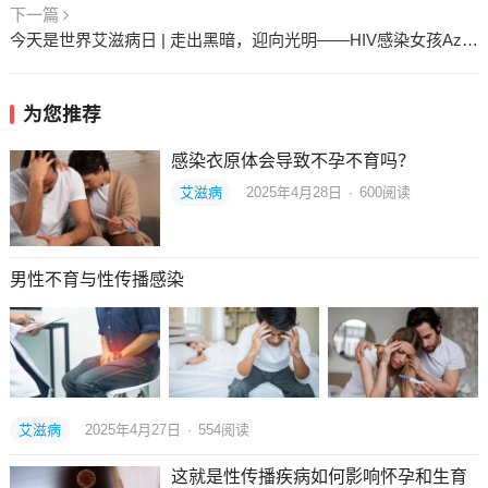
下一篇
今天是世界艾滋病日 | 走出黑暗，迎向光明——HIV感染女孩Azima的励志故事
为您推荐
感染衣原体会导致不孕不育吗？
艾滋病
2025年4月28日
·
600
阅读
男性不育与性传播感染
艾滋病
2025年4月27日
·
554
阅读
这就是性传播疾病如何影响怀孕和生育