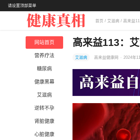
请设置顶部菜单
首页
/
艾滋病
/ 高来益
高来益113：
网站首页
营养疗法
艾滋病
高来益健康网
·
2024年1
糖尿病
健康黑幕
艾滋病
逆转不孕
肾脏健康
心脏健康