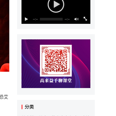
--:--
--:--
恐艾
分类