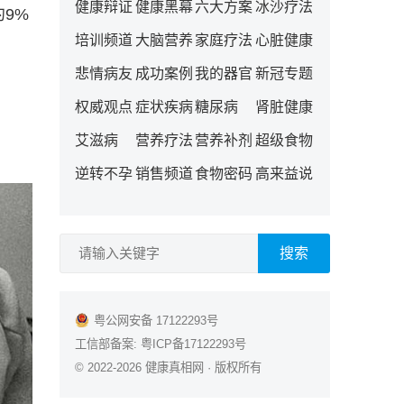
健康辩证
健康黑幕
六大方案
冰沙疗法
约9%
培训频道
大脑营养
家庭疗法
心脏健康
悲情病友
成功案例
我的器官
新冠专题
权威观点
症状疾病
糖尿病
肾脏健康
艾滋病
营养疗法
营养补剂
超级食物
逆转不孕
销售频道
食物密码
高来益说
搜索
粤公网安备 17122293号
工信部备案:
粤ICP备17122293号
© 2022-2026
健康真相网
· 版权所有