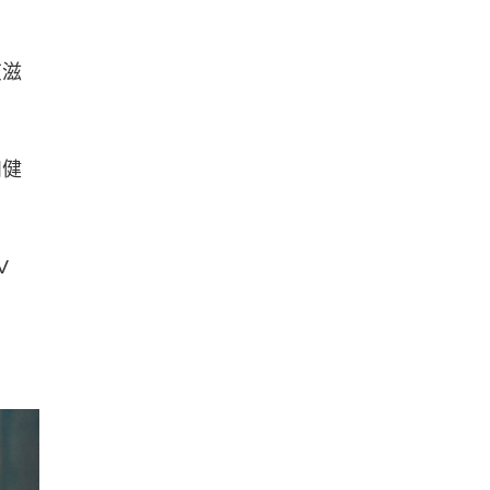
艾滋
和健
V