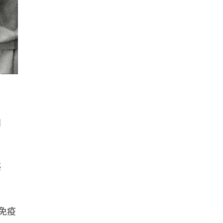
知
感
免疫