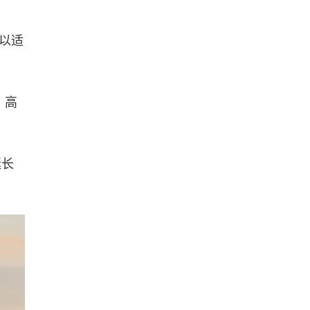
可以适
，高
延长