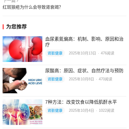
下一篇
红斑狼疮为什么会导致肾衰竭？
为您推荐
血尿素氮偏高：机制、影响、原因和治
疗
肾脏健康
2025年10月13日
·
476
阅读
尿酸高：原因、症状、自然疗法与预防
肾脏健康
2025年10月8日
·
470
阅读
7种方法：改变饮食以降低肌酐水平
肾脏健康
2025年10月4日
·
1022
阅读