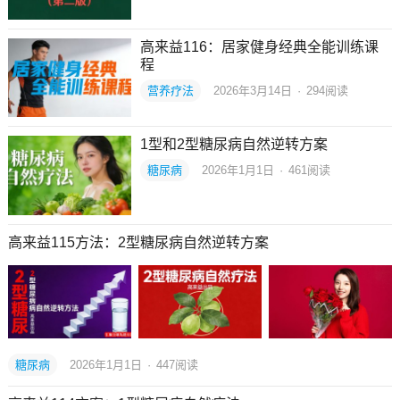
高来益116：居家健身经典全能训练课
程
营养疗法
2026年3月14日
·
294
阅读
1型和2型糖尿病自然逆转方案
糖尿病
2026年1月1日
·
461
阅读
高来益115方法：2型糖尿病自然逆转方案
糖尿病
2026年1月1日
·
447
阅读