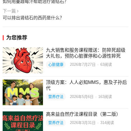
如何用蔓越莓汁帮助治疗肾结石？
下一篇
可以排出肾结石的西药是什么？
为您推荐
九大销售和服务课程赠送：防猝死超级
大礼包，预防心脏骤停和心源性猝死
心脏健康
2026年7月27日
·
63
阅读
顶级方案：人人必知MMS，惠及子孙后
代
营养疗法
2026年5月6日
·
163
阅读
高来益自然疗法课程目录（第二版）
营养疗法
2026年3月31日
·
314
阅读