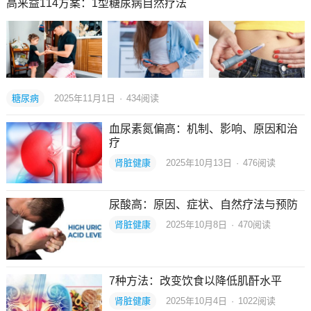
高来益114方案：1型糖尿病自然疗法
糖尿病
2025年11月1日
·
434
阅读
血尿素氮偏高：机制、影响、原因和治
疗
肾脏健康
2025年10月13日
·
476
阅读
尿酸高：原因、症状、自然疗法与预防
肾脏健康
2025年10月8日
·
470
阅读
7种方法：改变饮食以降低肌酐水平
肾脏健康
2025年10月4日
·
1022
阅读