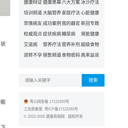
健康辩证
健康黑幕
六大方案
冰沙疗法
培训频道
大脑营养
家庭疗法
心脏健康
悲情病友
成功案例
我的器官
新冠专题
权威观点
症状疾病
糖尿病
肾脏健康
甲状
艾滋病
营养疗法
营养补剂
超级食物
逆转不孕
销售频道
食物密码
高来益说
搜索
功能
粤公网安备 17122293号
工信部备案:
粤ICP备17122293号
© 2022-2026
健康真相网
· 版权所有
低下