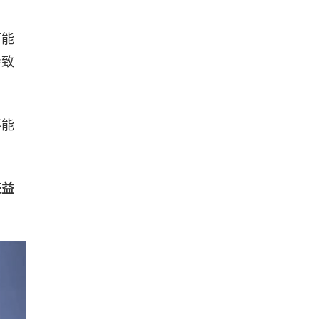
可能
导致
不能
来益