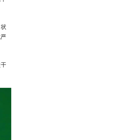
甲状
成严
肤干