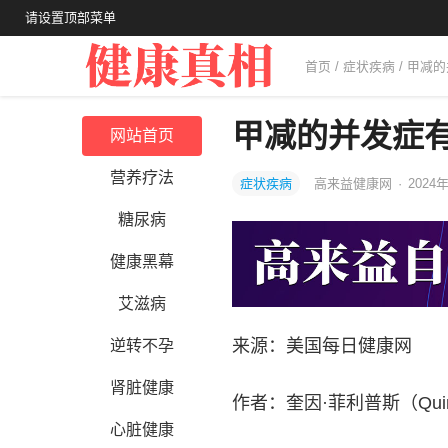
请设置顶部菜单
首页
/
症状疾病
/ 甲减
甲减的并发症
网站首页
营养疗法
症状疾病
高来益健康网
·
2024
糖尿病
健康黑幕
艾滋病
来源：美国每日健康网
逆转不孕
肾脏健康
作者：奎因·菲利普斯（Quinn
心脏健康