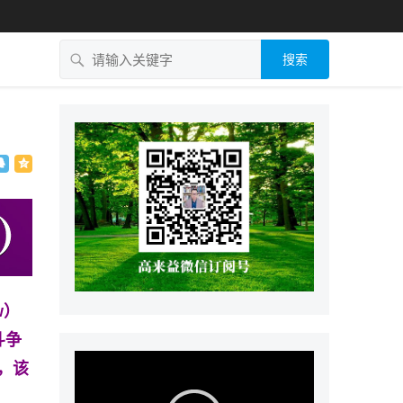
搜索
w）
斗争
，该