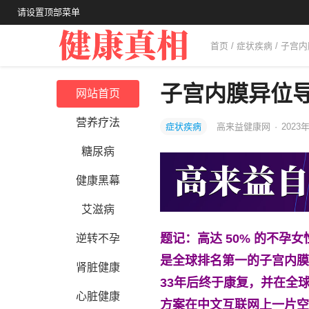
请设置顶部菜单
首页
/
症状疾病
/ 子宫
子宫内膜异位
网站首页
营养疗法
症状疾病
高来益健康网
·
2023年
糖尿病
健康黑幕
艾滋病
题记：高达 50% 的不孕女性
逆转不孕
是全球排名第一的子宫内膜
肾脏健康
33年后终于康复，并在全
心脏健康
方案在中文互联网上一片空