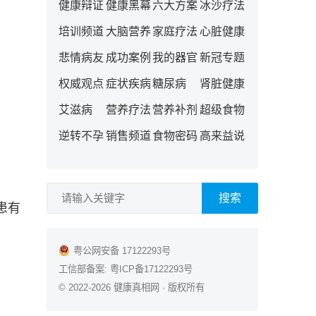
健康辩证
健康黑幕
六大方案
冰沙疗法
培训频道
大脑营养
家庭疗法
心脏健康
悲情病友
成功案例
我的器官
新冠专题
权威观点
症状疾病
糖尿病
肾脏健康
艾滋病
营养疗法
营养补剂
超级食物
逆转不孕
销售频道
食物密码
高来益说
搜索
患有
粤公网安备 17122293号
工信部备案:
粤ICP备17122293号
© 2022-2026
健康真相网
· 版权所有