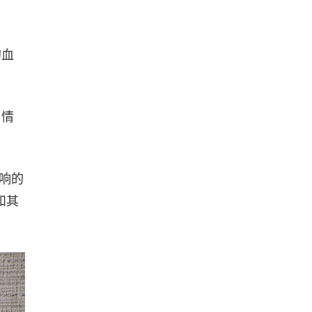
的血
、情
响的
和其