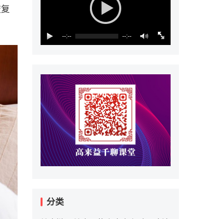
恢复
--:--
--:--
分类