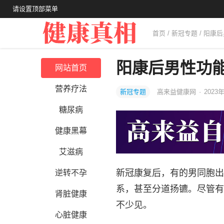
请设置顶部菜单
首页
/
新冠专题
/ 阳康
阳康后男性功
网站首页
营养疗法
新冠专题
高来益健康网
·
2023年
糖尿病
健康黑幕
艾滋病
新冠康复后，有的男同胞出
逆转不孕
系，甚至分道扬镳。尽管有
肾脏健康
不少见。
心脏健康