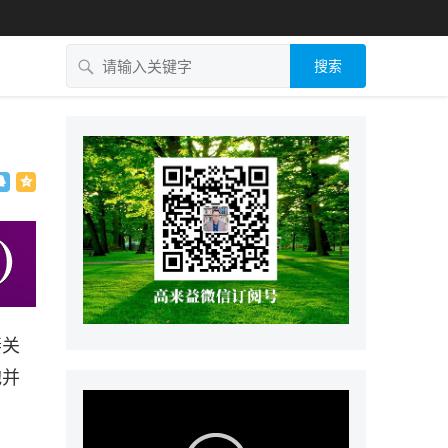
搜索
妻关
胞并