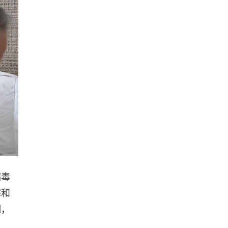
病毒
塞和
制，
。