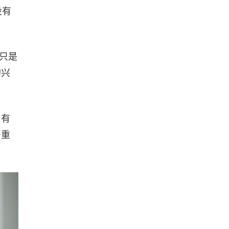
没有
只是
的兴
，有
严重