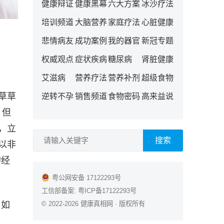
健康辩证
健康黑幕
六大方案
冰沙疗法
培训频道
大脑营养
家庭疗法
心脏健康
悲情病友
成功案例
我的器官
新冠专题
权威观点
症状疾病
糖尿病
肾脏健康
艾滋病
营养疗法
营养补剂
超级食物
草草
逆转不孕
销售频道
食物密码
高来益说
，但
，立
搜索
以非
的经
粤公网安备 17122293号
工信部备案:
粤ICP备17122293号
© 2022-2026
健康真相网
· 版权所有
。如