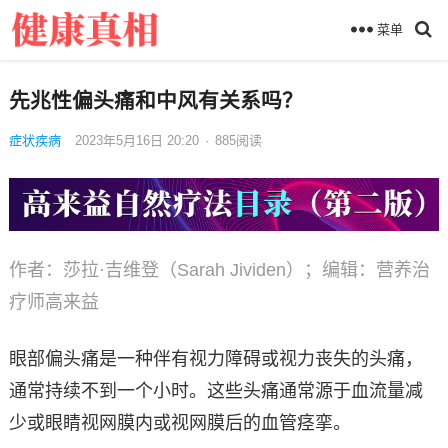
菜单
先兆性偏头痛和中风有关系吗？
症状疾病
2023年5月16日 20:20
·
885
阅读
作者：莎拉·吉维登（Sarah Jividen）；编辑：营养治
疗师高来益
眼部偏头痛是一种伴有视力障碍或视力丧失的头痛，
通常持续不到一个小时。这些头痛通常源于血流量减
少或眼睛视网膜内或视网膜后的血管痉挛。