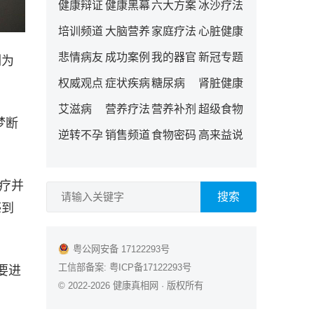
健康辩证
健康黑幕
六大方案
冰沙疗法
培训频道
大脑营养
家庭疗法
心脏健康
悲情病友
成功案例
我的器官
新冠专题
列为
权威观点
症状疾病
糖尿病
肾脏健康
艾滋病
营养疗法
营养补剂
超级食物
梦断
逆转不孕
销售频道
食物密码
高来益说
疗并
搜索
感到
粤公网安备 17122293号
工信部备案:
粤ICP备17122293号
要进
© 2022-2026
健康真相网
· 版权所有