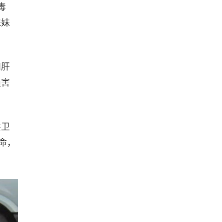
毒
妹妹
和肝
损害
共卫
命，