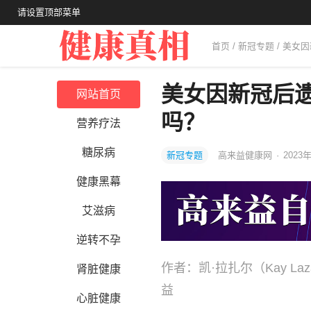
请设置顶部菜单
首页
/
新冠专题
/ 美女
美女因新冠后
网站首页
吗？
营养疗法
糖尿病
新冠专题
高来益健康网
·
2023年
健康黑幕
艾滋病
逆转不孕
作者：凯·拉扎尔（Kay L
肾脏健康
益
心脏健康