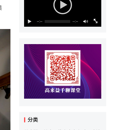
奥
--:--
--:--
分类