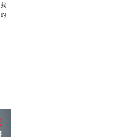
为我
定的
严
遗