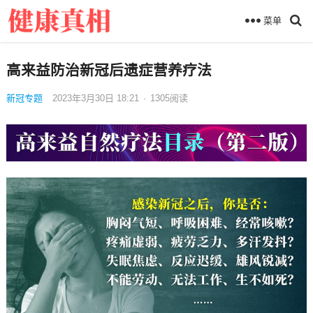
菜单
高来益防治新冠后遗症营养疗法
新冠专题
2023年3月30日 18:21
·
1305
阅读