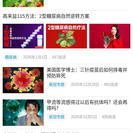
高来益115方法：2型糖尿病自然逆转方案
糖尿病
2026年1月1日
·
447
阅读
美国医学博士：三针疫苗后如何排毒并
预防猝死
新冠专题
2025年12月28日
·
882
阅读
甲流等流感得过以后有抗体吗？还会再
得吗？
新冠专题
2025年12月5日
·
406
阅读