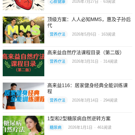
心脏健康
2026年7月27日
·
63
阅读
顶级方案：人人必知MMS，惠及子孙后
代
营养疗法
2026年5月6日
·
163
阅读
高来益自然疗法课程目录（第二版）
营养疗法
2026年3月31日
·
314
阅读
高来益116：居家健身经典全能训练课
程
营养疗法
2026年3月14日
·
294
阅读
1型和2型糖尿病自然逆转方案
糖尿病
2026年1月1日
·
461
阅读