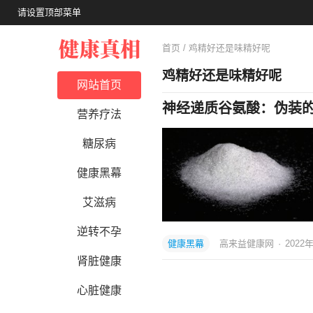
请设置顶部菜单
首页
/ 鸡精好还是味精好呢
鸡精好还是味精好呢
网站首页
神经递质谷氨酸：伪装
营养疗法
糖尿病
健康黑幕
艾滋病
逆转不孕
健康黑幕
高来益健康网
·
2022
肾脏健康
心脏健康