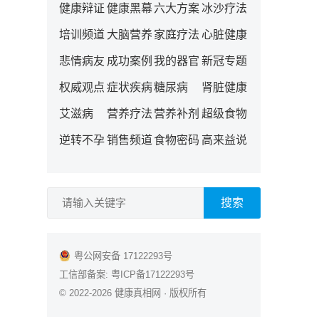
健康辩证
健康黑幕
六大方案
冰沙疗法
培训频道
大脑营养
家庭疗法
心脏健康
悲情病友
成功案例
我的器官
新冠专题
权威观点
症状疾病
糖尿病
肾脏健康
艾滋病
营养疗法
营养补剂
超级食物
逆转不孕
销售频道
食物密码
高来益说
搜索
粤公网安备 17122293号
工信部备案:
粤ICP备17122293号
© 2022-2026
健康真相网
· 版权所有