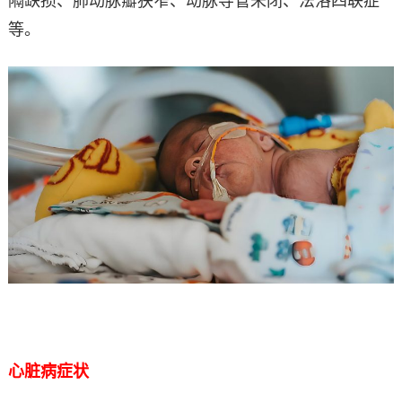
隔缺损、肺动脉瓣狭窄、动脉导管未闭、法洛四联症
等。
心脏病症状