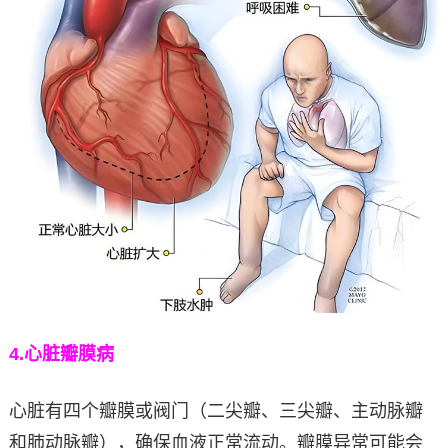
4.
心脏瓣膜病
心脏有四个瓣膜或阀门（二尖瓣、三尖瓣、主动脉瓣
和肺动脉瓣），确保血液正常流动。瓣膜异常可能会