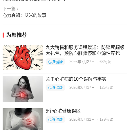
下一篇
心力衰竭：艾米的故事
为您推荐
九大销售和服务课程赠送：防猝死超级
大礼包，预防心脏骤停和心源性猝死
心脏健康
2026年7月27日
·
63
阅读
关于心脏病的10个误解与事实
心脏健康
2026年6月17日
·
125
阅读
5个心脏健康误区
心脏健康
2026年5月31日
·
179
阅读