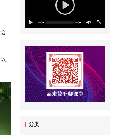
--:--
--:--
能会
可以
分类