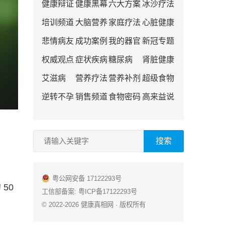
健康辩证
健康黑幕
六大方案
冰沙疗法
培训频道
大脑营养
家庭疗法
心脏健康
悲情病友
成功案例
我的器官
新冠专题
权威观点
症状疾病
糖尿病
肾脏健康
艾滋病
营养疗法
营养补剂
超级食物
逆转不孕
销售频道
食物密码
高来益说
搜索
粤公网安备 17122293号
50
工信部备案:
粤ICP备17122293号
© 2022-2026
健康真相网
· 版权所有