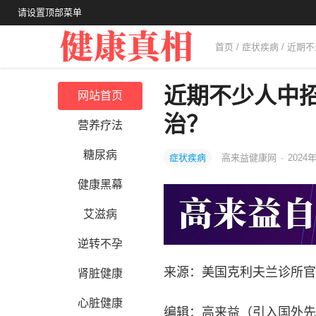
请设置顶部菜单
首页
/
症状疾病
/ 近期
近期不少人中
网站首页
治？
营养疗法
糖尿病
症状疾病
高来益健康网
·
2024年
健康黑幕
艾滋病
逆转不孕
来源：美国克利夫兰诊所官
肾脏健康
心脏健康
编辑：高来益（引入国外先