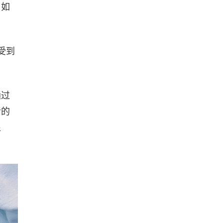
，如
受到
通过
活的
很