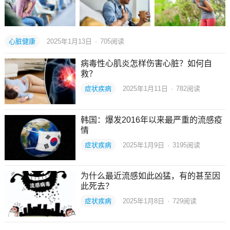
心脏健康
2025年1月13日
·
705
阅读
病毒性心肌炎怎样伤害心脏？如何自
救？
症状疾病
2025年1月11日
·
782
阅读
韩国：爆发2016年以来最严重的流感疫
情
症状疾病
2025年1月9日
·
3195
阅读
为什么最近流感如此凶猛，有的甚至因
此死去？
症状疾病
2025年1月8日
·
729
阅读