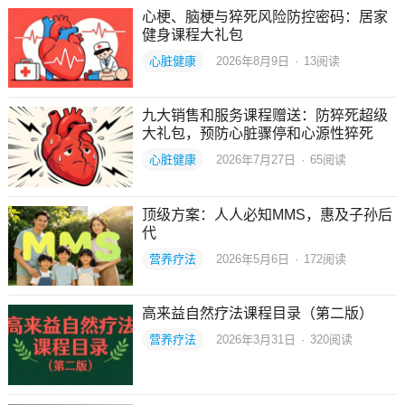
心梗、脑梗与猝死风险防控密码：居家
健身课程大礼包
心脏健康
2026年8月9日
·
13
阅读
九大销售和服务课程赠送：防猝死超级
大礼包，预防心脏骤停和心源性猝死
心脏健康
2026年7月27日
·
65
阅读
顶级方案：人人必知MMS，惠及子孙后
代
营养疗法
2026年5月6日
·
172
阅读
高来益自然疗法课程目录（第二版）
营养疗法
2026年3月31日
·
320
阅读