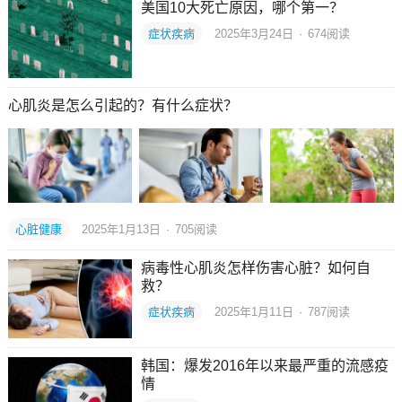
美国10大死亡原因，哪个第一？
症状疾病
2025年3月24日
·
674
阅读
心肌炎是怎么引起的？有什么症状？
心脏健康
2025年1月13日
·
705
阅读
病毒性心肌炎怎样伤害心脏？如何自
救？
症状疾病
2025年1月11日
·
787
阅读
韩国：爆发2016年以来最严重的流感疫
情