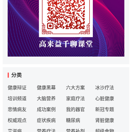
分类
健康辩证
健康黑幕
六大方案
冰沙疗法
培训频道
大脑营养
家庭疗法
心脏健康
悲情病友
成功案例
我的器官
新冠专题
权威观点
症状疾病
糖尿病
肾脏健康
艾滋病
营养疗法
营养补剂
超级食物