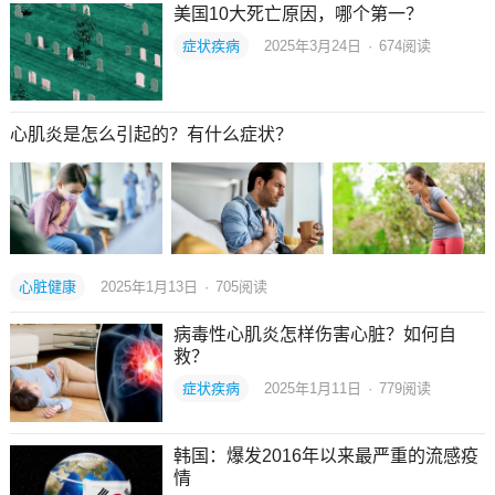
美国10大死亡原因，哪个第一？
症状疾病
2025年3月24日
·
674
阅读
心肌炎是怎么引起的？有什么症状？
心脏健康
2025年1月13日
·
705
阅读
病毒性心肌炎怎样伤害心脏？如何自
救？
症状疾病
2025年1月11日
·
779
阅读
韩国：爆发2016年以来最严重的流感疫
情