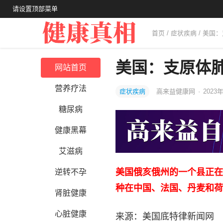
请设置顶部菜单
首页
/
症状疾病
/ 美国
美国：支原体
网站首页
营养疗法
症状疾病
高来益健康网
·
2023年
糖尿病
健康黑幕
艾滋病
美国俄亥俄州的一个县正在
逆转不孕
种在中国、法国、丹麦和荷
肾脏健康
心脏健康
来源：美国底特律新闻网