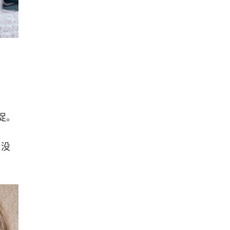
促。
，没