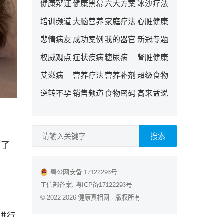
健康辩证
健康黑幕
六大方案
冰沙疗法
培训频道
大脑营养
家庭疗法
心脏健康
悲情病友
成功案例
我的器官
新冠专题
权威观点
症状疾病
糖尿病
肾脏健康
艾滋病
营养疗法
营养补剂
超级食物
逆转不孕
销售频道
食物密码
高来益说
搜索
加了
粤公网安备 17122293号
工信部备案:
粤ICP备17122293号
© 2022-2026
健康真相网
· 版权所有
进行