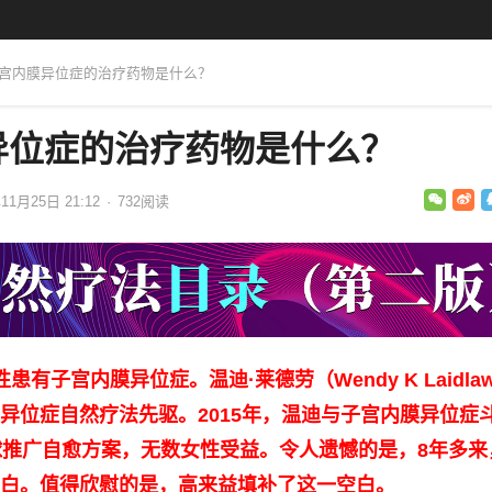
子宫内膜异位症的治疗药物是什么？
异位症的治疗药物是什么？
11月25日 21:12
·
732
阅读
患有子宫内膜异位症。温迪·莱德劳（Wendy K Laidla
异位症自然疗法先驱。2015年，温迪与子宫内膜异位症
球推广自愈方案，无数女性受益。令人遗憾的是，8年多来
白。值得欣慰的是，高来益填补了这一空白。