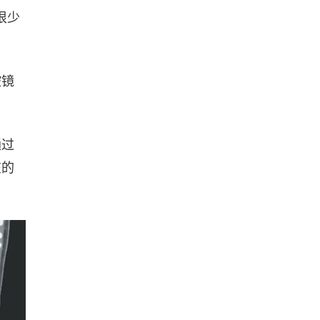
很少
腔镜
通过
在的