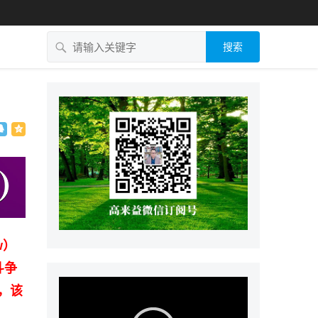
搜索
w）
斗争
，该