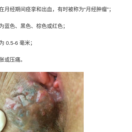
会在月经期间痉挛和出血，有时被称为“月经肿瘤”；
能为蓝色、黑色、棕色或红色；
0.5-6 毫米；
肿胀或压痛。