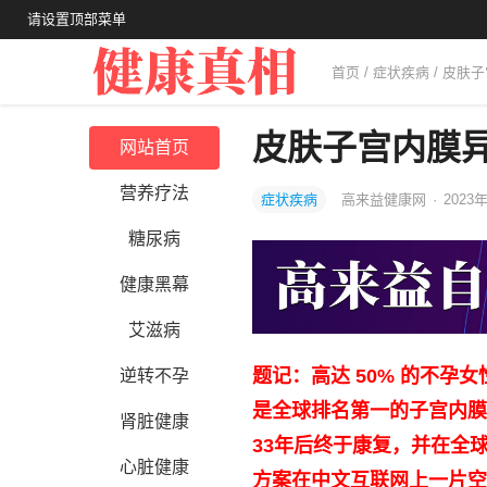
请设置顶部菜单
首页
/
症状疾病
/ 皮肤
皮肤子宫内膜
网站首页
营养疗法
症状疾病
高来益健康网
·
2023年
糖尿病
健康黑幕
艾滋病
题记：高达 50% 的不孕女性
逆转不孕
是全球排名第一的子宫内膜
肾脏健康
33年后终于康复，并在全
心脏健康
方案在中文互联网上一片空