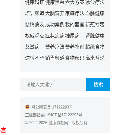
健康辩证
健康黑幕
六大方案
冰沙疗法
培训频道
大脑营养
家庭疗法
心脏健康
悲情病友
成功案例
我的器官
新冠专题
权威观点
症状疾病
糖尿病
肾脏健康
艾滋病
营养疗法
营养补剂
超级食物
逆转不孕
销售频道
食物密码
高来益说
搜索
粤公网安备 17122293号
工信部备案:
粤ICP备17122293号
© 2022-2026
健康真相网
· 版权所有
子宫