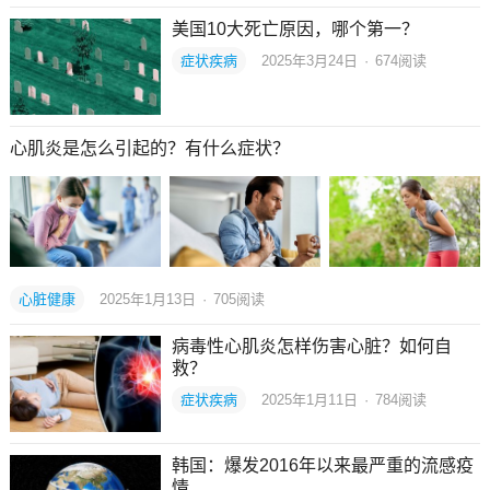
美国10大死亡原因，哪个第一？
症状疾病
2025年3月24日
·
674
阅读
心肌炎是怎么引起的？有什么症状？
心脏健康
2025年1月13日
·
705
阅读
病毒性心肌炎怎样伤害心脏？如何自
救？
症状疾病
2025年1月11日
·
784
阅读
韩国：爆发2016年以来最严重的流感疫
情