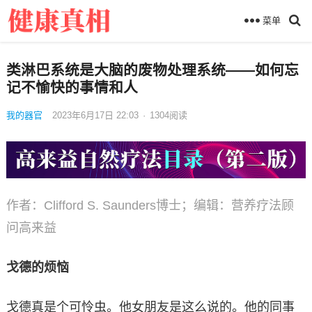
菜单
类淋巴系统是大脑的废物处理系统——如何忘
记不愉快的事情和人
我的器官
2023年6月17日 22:03
·
1304
阅读
作者：Clifford S. Saunders博士；编辑：营养疗法顾
问高来益
戈德的烦恼
戈德真是个可怜虫。他女朋友是这么说的。他的同事