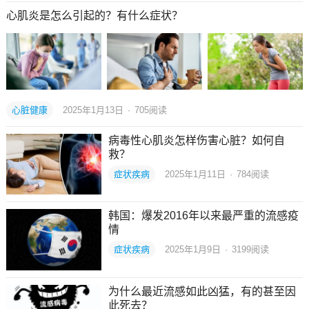
心肌炎是怎么引起的？有什么症状？
心脏健康
2025年1月13日
·
705
阅读
病毒性心肌炎怎样伤害心脏？如何自
救？
症状疾病
2025年1月11日
·
784
阅读
韩国：爆发2016年以来最严重的流感疫
情
症状疾病
2025年1月9日
·
3199
阅读
为什么最近流感如此凶猛，有的甚至因
此死去？