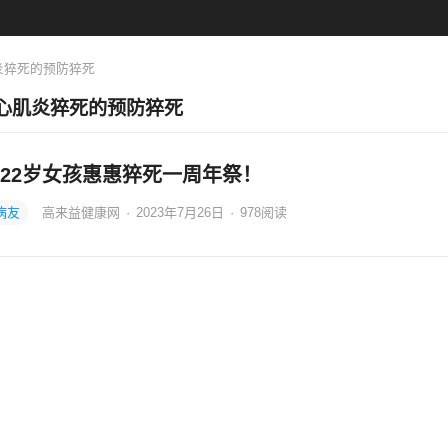
炎猝死的预防猝死
心肌炎猝死的预防猝死
22岁女孩惠惠猝死一周年祭！
病友
高来益健康网
·
2023年7月26日
·
978
阅读