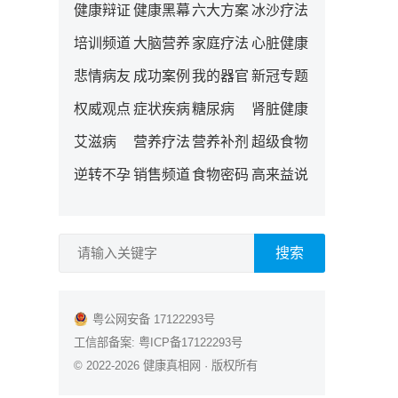
健康辩证
健康黑幕
六大方案
冰沙疗法
培训频道
大脑营养
家庭疗法
心脏健康
悲情病友
成功案例
我的器官
新冠专题
权威观点
症状疾病
糖尿病
肾脏健康
艾滋病
营养疗法
营养补剂
超级食物
逆转不孕
销售频道
食物密码
高来益说
搜索
粤公网安备 17122293号
工信部备案:
粤ICP备17122293号
© 2022-2026
健康真相网
· 版权所有