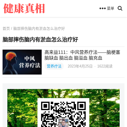
菜单
首页
/ 脑部摔伤脑内有淤血怎么治疗好
脑部摔伤脑内有淤血怎么治疗好
高来益111：中风营养疗法——脑梗塞
脑缺血 脑出血 脑溢血 脑充血
营养疗法
2023年4月25日
·
1622
阅读