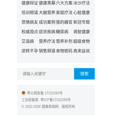
健康辩证
健康黑幕
六大方案
冰沙疗法
培训频道
大脑营养
家庭疗法
心脏健康
悲情病友
成功案例
我的器官
新冠专题
权威观点
症状疾病
糖尿病
肾脏健康
艾滋病
营养疗法
营养补剂
超级食物
逆转不孕
销售频道
食物密码
高来益说
搜索
粤公网安备 17122293号
工信部备案:
粤ICP备17122293号
© 2022-2026
健康真相网
· 版权所有