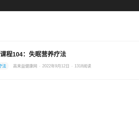
课程104：失眠营养疗法
疗法
高来益健康网
·
2022年9月12日
·
1318
阅读