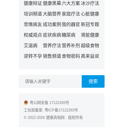
健康辩证
健康黑幕
六大方案
冰沙疗法
培训频道
大脑营养
家庭疗法
心脏健康
悲情病友
成功案例
我的器官
新冠专题
权威观点
症状疾病
糖尿病
肾脏健康
艾滋病
营养疗法
营养补剂
超级食物
逆转不孕
销售频道
食物密码
高来益说
搜索
粤公网安备 17122293号
工信部备案:
粤ICP备17122293号
© 2022-2026
健康真相网
· 版权所有