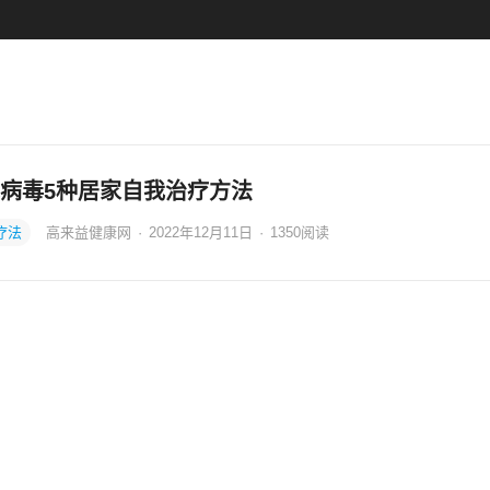
病毒5种居家自我治疗方法
疗法
高来益健康网
·
2022年12月11日
·
1350
阅读