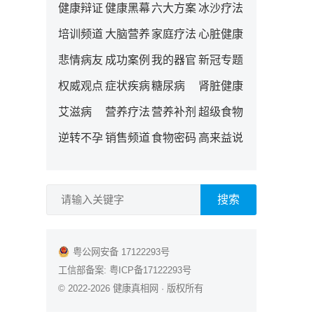
健康辩证
健康黑幕
六大方案
冰沙疗法
培训频道
大脑营养
家庭疗法
心脏健康
悲情病友
成功案例
我的器官
新冠专题
权威观点
症状疾病
糖尿病
肾脏健康
艾滋病
营养疗法
营养补剂
超级食物
逆转不孕
销售频道
食物密码
高来益说
搜索
粤公网安备 17122293号
工信部备案:
粤ICP备17122293号
© 2022-2026
健康真相网
· 版权所有