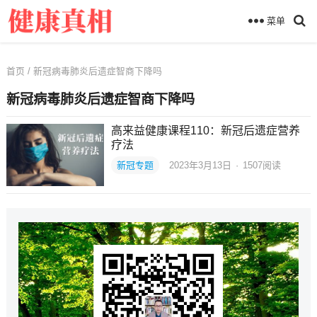
菜单
首页
/ 新冠病毒肺炎后遗症智商下降吗
新冠病毒肺炎后遗症智商下降吗
高来益健康课程110：新冠后遗症营养
疗法
新冠专题
2023年3月13日
·
1507
阅读