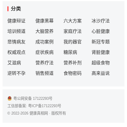
分类
健康辩证
健康黑幕
六大方案
冰沙疗法
培训频道
大脑营养
家庭疗法
心脏健康
悲情病友
成功案例
我的器官
新冠专题
权威观点
症状疾病
糖尿病
肾脏健康
艾滋病
营养疗法
营养补剂
超级食物
逆转不孕
销售频道
食物密码
高来益说
粤公网安备 17122293号
工信部备案:
粤ICP备17122293号
© 2022-2026
健康真相网
· 版权所有