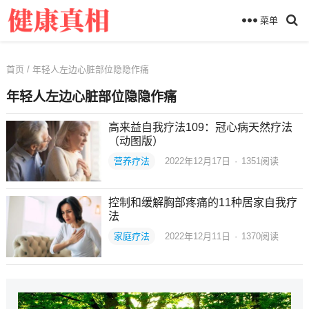
菜单
首页
/ 年轻人左边心脏部位隐隐作痛
年轻人左边心脏部位隐隐作痛
高来益自我疗法109：冠心病天然疗法
（动图版）
营养疗法
2022年12月17日
·
1351
阅读
控制和缓解胸部疼痛的11种居家自我疗
法
家庭疗法
2022年12月11日
·
1370
阅读