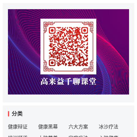
分类
健康辩证
健康黑幕
六大方案
冰沙疗法