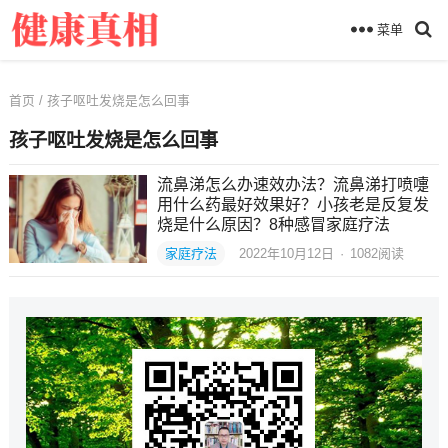
菜单
首页
/ 孩子呕吐发烧是怎么回事
孩子呕吐发烧是怎么回事
流鼻涕怎么办速效办法？流鼻涕打喷嚏
用什么药最好效果好？小孩老是反复发
烧是什么原因？8种感冒家庭疗法
家庭疗法
2022年10月12日
·
1082
阅读