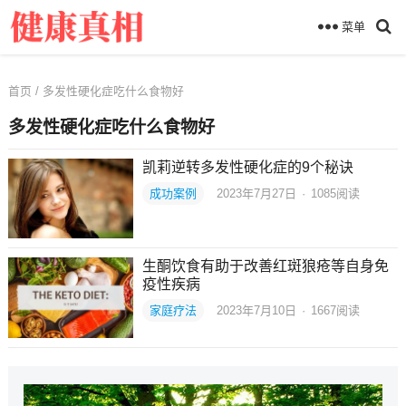
菜单
首页
/ 多发性硬化症吃什么食物好
多发性硬化症吃什么食物好
凯莉逆转多发性硬化症的9个秘诀
成功案例
2023年7月27日
·
1085
阅读
生酮饮食有助于改善红斑狼疮等自身免
疫性疾病
家庭疗法
2023年7月10日
·
1667
阅读