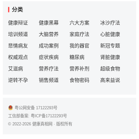
分类
健康辩证
健康黑幕
六大方案
冰沙疗法
培训频道
大脑营养
家庭疗法
心脏健康
悲情病友
成功案例
我的器官
新冠专题
权威观点
症状疾病
糖尿病
肾脏健康
艾滋病
营养疗法
营养补剂
超级食物
逆转不孕
销售频道
食物密码
高来益说
粤公网安备 17122293号
工信部备案:
粤ICP备17122293号
© 2022-2026
健康真相网
· 版权所有