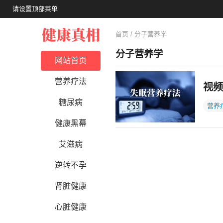
请设置顶部菜单
首页
/ 分子营养学
分子营养学
网站首页
营养疗法
视频
糖尿病
营养
健康黑幕
艾滋病
逆转不孕
肾脏健康
心脏健康