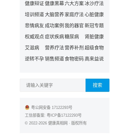
健康辩证
健康黑幕
六大方案
冰沙疗法
培训频道
大脑营养
家庭疗法
心脏健康
悲情病友
成功案例
我的器官
新冠专题
权威观点
症状疾病
糖尿病
肾脏健康
艾滋病
营养疗法
营养补剂
超级食物
逆转不孕
销售频道
食物密码
高来益说
搜索
粤公网安备 17122293号
工信部备案:
粤ICP备17122293号
© 2022-2026
健康真相网
· 版权所有