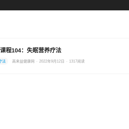
课程104：失眠营养疗法
疗法
高来益健康网
·
2022年9月12日
·
1317
阅读