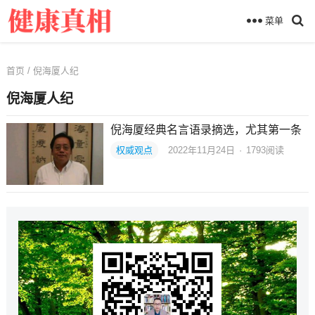
菜单
首页
/ 倪海厦人纪
倪海厦人纪
倪海厦经典名言语录摘选，尤其第一条
权威观点
2022年11月24日
·
1793
阅读