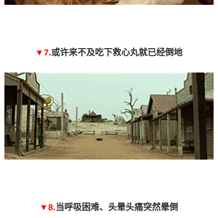
▼7.
或许来不及吃下救心丸就已经倒地
▼8.
当呼吸困难、头晕头痛突然晕倒